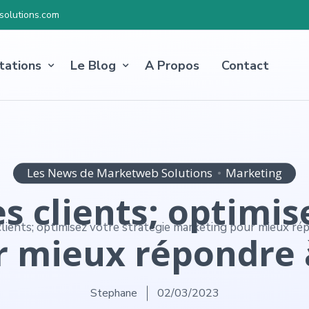
olutions.com
tations
Le Blog
A Propos
Contact
Les News de Marketweb Solutions
Marketing
s clients; optimis
 mieux répondre à
Stephane
02/03/2023