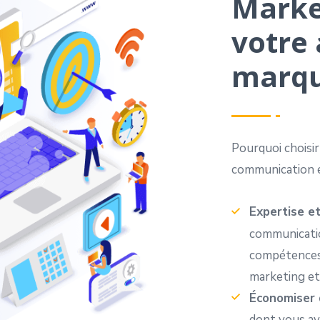
Marke
votre 
marqu
Pourquoi choisi
communication 
Expertise e
communicatio
compétences 
marketing et 
Économiser 
dont vous av