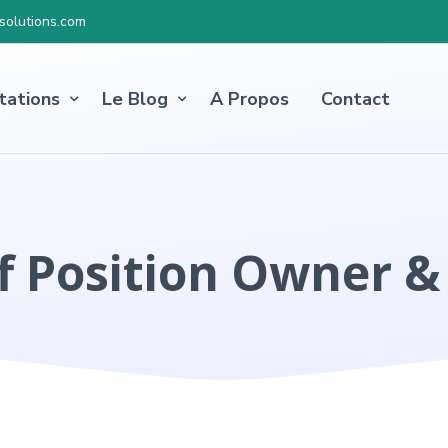
olutions.com
tations
Le Blog
A Propos
Contact
f Position Owner 