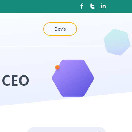
Devis
& CEO